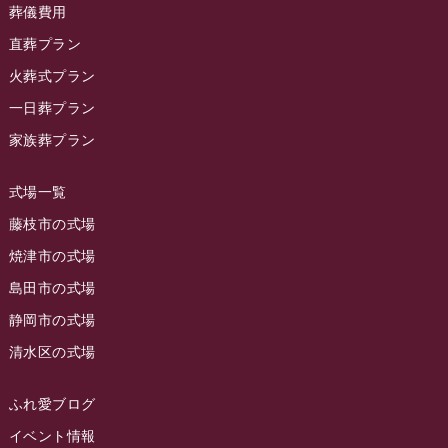
ラビュー東静岡
(66)
葬儀費用
ラビュー静岡籠上イベント情報
(25)
2023年12月
ラビューリビング静岡沓谷
(50)
直葬プラン
ラビュー金谷イベント情報
(18)
2023年11月
火葬式プラン
ラビュー藤枝
(190)
ラビュー藤枝本町イベント情報
(18)
一日葬プラン
2023年10月
ラビュー藤枝茶町
(89)
ラビュー草薙イベント情報
(10)
家族葬プラン
2023年9月
ラビュー島田稲荷
(130)
ラビュー藤枝田沼イベント情報
(3)
2023年8月
ラビュー焼津石津
(113)
式場一覧
2023年7月
ラビュー藤枝駅北
(56)
藤枝市の式場
2023年6月
焼津市の式場
ラビュー清水飯田
(29)
島田市の式場
2023年5月
ラビュー西焼津
(77)
静岡市の式場
2023年4月
ラビュー島田六合
(28)
清水区の式場
2023年3月
ラビュー静岡籠上
(3)
2023年2月
ラビュー金谷
(1)
ふれ愛ブログ
2023年1月
イベント情報
ラビュー藤枝本町
(7)