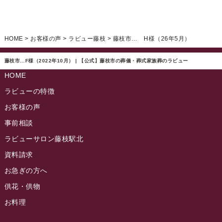
ラビュー藤枝駅北ふれ愛ブログ
(9)
2025年1月
イベント情報
(224)
ラビュー清水飯田ふれ愛ブログ
(24)
2024年12月
ラビュー静岡下島イベント情報
(92)
HOME
>
お客様の声
>
ラビュー藤枝
>
藤枝市… H様（26年5月）
ラビュー西焼津ふれ愛ブログ
(20)
2024年11月
ラビュー東静岡イベント情報
(90)
ラビュー島田六合ふれ愛ブログ
(5)
藤枝市…F様（2022年10月） | 【公式】藤枝市の葬儀・葬式家族葬のラビュー
2024年10月
ラビュー島田稲荷イベント情報
(84)
HOME
ラビュー静岡籠上ふれ愛ブログ
(9)
2024年9月
ラビュー焼津石津イベント情報
(81)
ラビューの特徴
ラビュー金谷ふれ愛ブログ
(6)
2024年8月
お客様の声
ラビュー藤枝茶町イベント情報
(81)
ラビュー草薙ふれ愛ブログ
(3)
2024年7月
事前相談
ラビュー藤枝イベント情報
(83)
2024年6月
ラビューサロン藤枝駅北
ラビュー静岡沓谷イベント情報
(83)
2024年5月
資料請求
ラビュー藤枝駅北イベント情報
(71)
2024年4月
お急ぎの方へ
お葬式の豆知識
(59)
ラビュー清水飯田イベント情報
(56)
供花・供物
2024年3月
お客様の声
(891)
ラビュー西焼津イベント情報
(42)
お料理
2024年2月
ラビュー静岡下島
(54)
ラビュー島田六合イベント情報
(31)
2024年1月