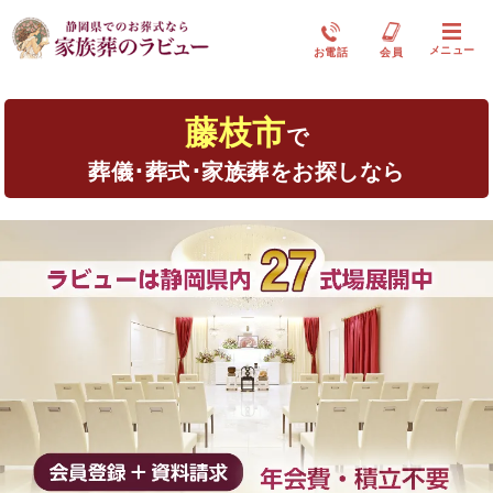
メニュー
お電話
会員
藤枝市
で
葬儀･葬式･家族葬をお探しなら