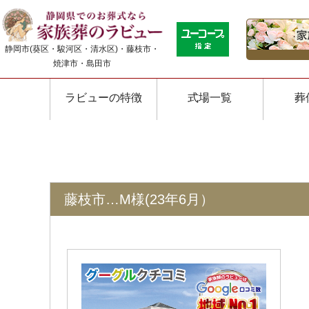
静岡市(葵区・駿河区・清水区)・藤枝市・
焼津市・島田市
ラビューの特徴
式場一覧
葬
藤枝市…M様(23年6月）