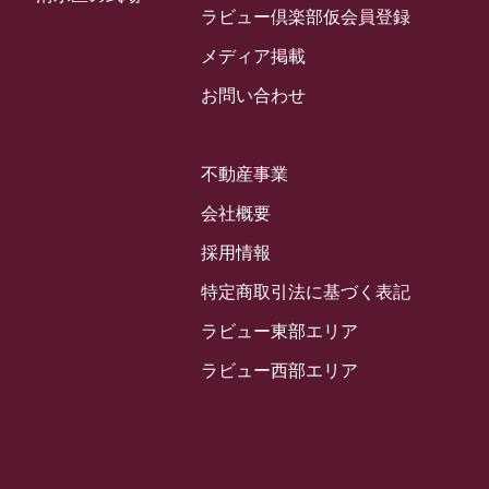
2024年3月
ラビュー倶楽部仮会員登録
お客様の声
(891)
ラビュー西焼津イベント情報
(42)
2024年2月
ラビュー静岡下島
メディア掲載
(54)
ラビュー島田六合イベント情報
(31)
2024年1月
ラビュー東静岡
お問い合わせ
(66)
ラビュー静岡籠上イベント情報
(25)
2023年12月
ラビューリビング静岡沓谷
(50)
ラビュー金谷イベント情報
(18)
2023年11月
ラビュー藤枝
不動産事業
(190)
ラビュー藤枝本町イベント情報
(18)
2023年10月
ラビュー藤枝茶町
会社概要
(89)
ラビュー草薙イベント情報
(10)
2023年9月
ラビュー島田稲荷
採用情報
(130)
ラビュー藤枝田沼イベント情報
(3)
2023年8月
ラビュー焼津石津
特定商取引法に基づく表記
(113)
2023年7月
ラビュー藤枝駅北
ラビュー東部エリア
(56)
2023年6月
ラビュー清水飯田
ラビュー西部エリア
(29)
2023年5月
ラビュー西焼津
(77)
2023年4月
ラビュー島田六合
(28)
2023年3月
ラビュー静岡籠上
(3)