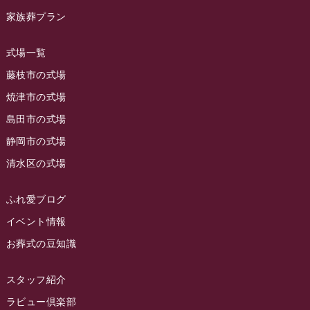
ラビュー草薙イベント情報
(10)
家族葬プラン
2023年9月
ラビュー島田稲荷
(130)
ラビュー藤枝田沼イベント情報
(3)
2023年8月
ラビュー焼津石津
(113)
式場一覧
2023年7月
ラビュー藤枝駅北
(56)
藤枝市の式場
2023年6月
焼津市の式場
ラビュー清水飯田
(29)
島田市の式場
2023年5月
ラビュー西焼津
(77)
静岡市の式場
2023年4月
ラビュー島田六合
(28)
清水区の式場
2023年3月
ラビュー静岡籠上
(3)
2023年2月
ラビュー金谷
(1)
ふれ愛ブログ
2023年1月
イベント情報
ラビュー藤枝本町
(7)
お葬式の豆知識
2022年12月
2022年11月
スタッフ紹介
2022年10月
ラビュー倶楽部