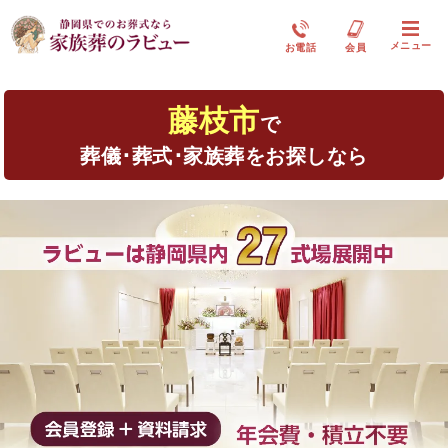
メニュー
お電話
会員
藤枝市
で
葬儀･葬式･家族葬をお探しなら