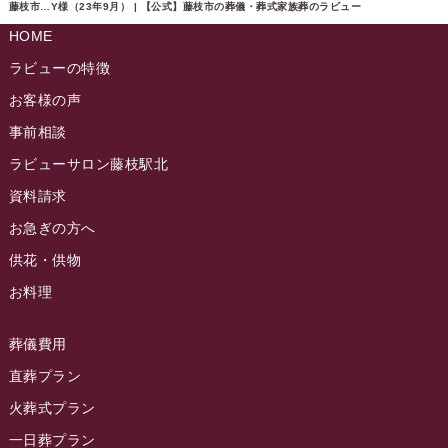
ラビュー島田六合ふれ愛ブログ
(5)
藤枝市…Y様（23年9月） | 【公式】藤枝市の葬儀・葬式家族葬のラビュー
2024年10月
ラビュー島田稲荷イベント情報
(84)
HOME
ラビュー静岡籠上ふれ愛ブログ
(9)
2024年9月
ラビュー焼津石津イベント情報
(81)
ラビューの特徴
ラビュー金谷ふれ愛ブログ
(6)
2024年8月
お客様の声
ラビュー藤枝茶町イベント情報
(81)
ラビュー草薙ふれ愛ブログ
(3)
2024年7月
事前相談
ラビュー藤枝イベント情報
(83)
2024年6月
ラビューサロン藤枝駅北
ラビュー静岡沓谷イベント情報
(83)
2024年5月
資料請求
ラビュー藤枝駅北イベント情報
(71)
2024年4月
お急ぎの方へ
お葬式の豆知識
(59)
ラビュー清水飯田イベント情報
(56)
供花・供物
2024年3月
お客様の声
(891)
ラビュー西焼津イベント情報
(42)
お料理
2024年2月
ラビュー静岡下島
(54)
ラビュー島田六合イベント情報
(31)
2024年1月
ラビュー東静岡
(66)
葬儀費用
ラビュー静岡籠上イベント情報
(25)
2023年12月
ラビューリビング静岡沓谷
(50)
直葬プラン
ラビュー金谷イベント情報
(18)
2023年11月
火葬式プラン
ラビュー藤枝
(190)
ラビュー藤枝本町イベント情報
(18)
一日葬プラン
2023年10月
ラビュー藤枝茶町
(89)