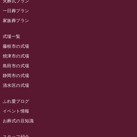
火葬式プラン
ラビュー藤枝
(190)
ラビュー藤枝本町イベント情報
(18)
一日葬プラン
2023年10月
ラビュー藤枝茶町
(89)
ラビュー草薙イベント情報
(10)
家族葬プラン
2023年9月
ラビュー島田稲荷
(130)
ラビュー藤枝田沼イベント情報
(3)
2023年8月
ラビュー焼津石津
(113)
式場一覧
2023年7月
ラビュー藤枝駅北
(56)
藤枝市の式場
2023年6月
焼津市の式場
ラビュー清水飯田
(29)
島田市の式場
2023年5月
ラビュー西焼津
(77)
静岡市の式場
2023年4月
ラビュー島田六合
(28)
清水区の式場
2023年3月
ラビュー静岡籠上
(3)
2023年2月
ラビュー金谷
(1)
ふれ愛ブログ
2023年1月
イベント情報
ラビュー藤枝本町
(7)
お葬式の豆知識
2022年12月
2022年11月
スタッフ紹介