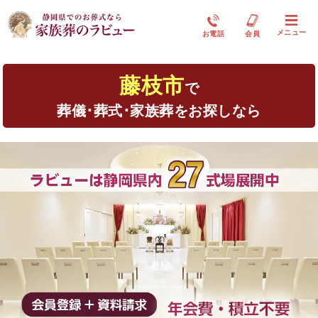
メニュー
お電話
会員
藤枝市
で
葬儀･葬式･家族葬をお探しなら