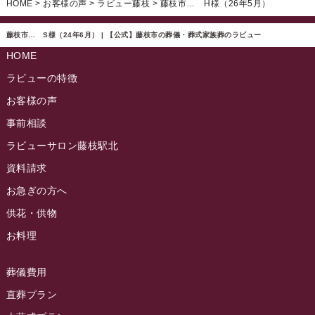
HOME
>
お客様の声
>
ラビュー藤枝
>
藤枝市… H様（26年5月）
ラビュー西焼津ふれ愛ブログ
(20)
2024年11月
ラビュー東静岡イベント情報
(90)
ラビュー島田六合ふれ愛ブログ
(5)
藤枝市… S様（24年6月） | 【公式】藤枝市の葬儀・葬式家族葬のラビュー
2024年10月
ラビュー島田稲荷イベント情報
(84)
HOME
ラビュー静岡籠上ふれ愛ブログ
(9)
2024年9月
ラビュー焼津石津イベント情報
(81)
ラビューの特徴
ラビュー金谷ふれ愛ブログ
(6)
2024年8月
お客様の声
ラビュー藤枝茶町イベント情報
(81)
ラビュー草薙ふれ愛ブログ
(3)
2024年7月
事前相談
ラビュー藤枝イベント情報
(83)
2024年6月
ラビューサロン藤枝駅北
ラビュー静岡沓谷イベント情報
(83)
2024年5月
資料請求
ラビュー藤枝駅北イベント情報
(71)
2024年4月
お急ぎの方へ
お葬式の豆知識
(59)
ラビュー清水飯田イベント情報
(56)
供花・供物
2024年3月
お客様の声
(891)
ラビュー西焼津イベント情報
(42)
お料理
2024年2月
ラビュー静岡下島
(54)
ラビュー島田六合イベント情報
(31)
2024年1月
ラビュー東静岡
(66)
葬儀費用
ラビュー静岡籠上イベント情報
(25)
2023年12月
ラビューリビング静岡沓谷
(50)
直葬プラン
ラビュー金谷イベント情報
(18)
2023年11月