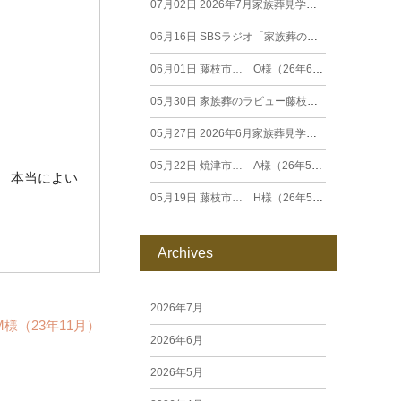
07月02日
2026年7月家族葬見学相談会
06月16日
SBSラジオ「家族葬のラビュー エンディングストーリー」に弊社スタッフが出演いたしました（26年6月）
06月01日
藤枝市… O様（26年6月）
05月30日
家族葬のラビュー藤枝田沼がオープンいたします
05月27日
2026年6月家族葬見学相談会
05月22日
焼津市… A様（26年5月）
 本当によい
05月19日
藤枝市… H様（26年5月）
Archives
2026年7月
様（23年11月）
2026年6月
2026年5月