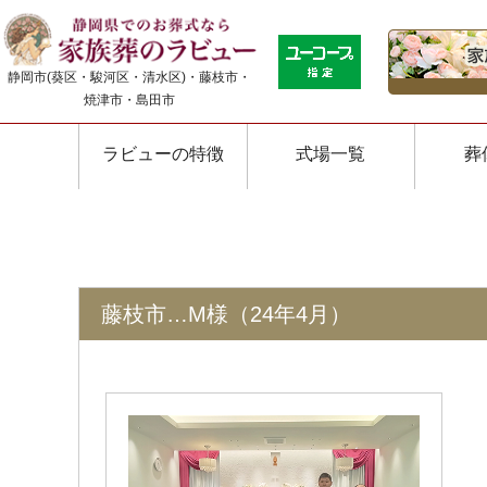
静岡市(葵区・駿河区・清水区)・藤枝市・
焼津市・島田市
ラビューの特徴
式場一覧
葬
藤枝市…M様（24年4月）