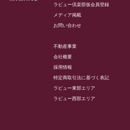
2024年3月
ラビュー倶楽部仮会員登録
お客様の声
(891)
ラビュー西焼津イベント情報
(42)
2024年2月
ラビュー静岡下島
メディア掲載
(54)
ラビュー島田六合イベント情報
(31)
2024年1月
ラビュー東静岡
お問い合わせ
(66)
ラビュー静岡籠上イベント情報
(25)
2023年12月
ラビューリビング静岡沓谷
(50)
ラビュー金谷イベント情報
(18)
2023年11月
ラビュー藤枝
不動産事業
(190)
ラビュー藤枝本町イベント情報
(18)
2023年10月
ラビュー藤枝茶町
会社概要
(89)
ラビュー草薙イベント情報
(10)
2023年9月
ラビュー島田稲荷
採用情報
(130)
ラビュー藤枝田沼イベント情報
(3)
2023年8月
ラビュー焼津石津
特定商取引法に基づく表記
(113)
2023年7月
ラビュー藤枝駅北
ラビュー東部エリア
(56)
2023年6月
ラビュー清水飯田
ラビュー西部エリア
(29)
2023年5月
ラビュー西焼津
(77)
2023年4月
ラビュー島田六合
(28)
2023年3月
ラビュー静岡籠上
(3)