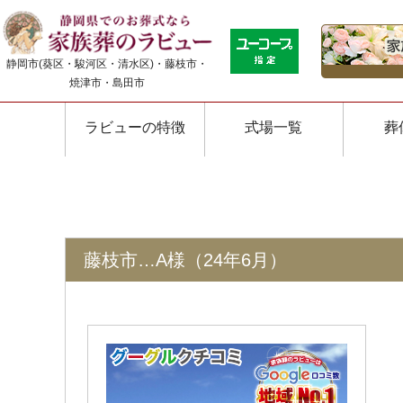
静岡市(葵区・駿河区・清水区)・藤枝市・
焼津市・島田市
ラビューの特徴
式場一覧
葬
藤枝市…A様（24年6月）