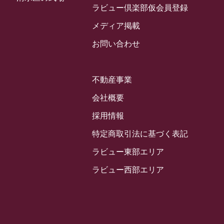
2024年3月
ラビュー倶楽部仮会員登録
お客様の声
(891)
ラビュー西焼津イベント情報
(42)
2024年2月
ラビュー静岡下島
メディア掲載
(54)
ラビュー島田六合イベント情報
(31)
2024年1月
ラビュー東静岡
お問い合わせ
(66)
ラビュー静岡籠上イベント情報
(25)
2023年12月
ラビューリビング静岡沓谷
(50)
ラビュー金谷イベント情報
(18)
2023年11月
ラビュー藤枝
不動産事業
(190)
ラビュー藤枝本町イベント情報
(18)
2023年10月
ラビュー藤枝茶町
会社概要
(89)
ラビュー草薙イベント情報
(10)
2023年9月
ラビュー島田稲荷
採用情報
(130)
ラビュー藤枝田沼イベント情報
(3)
2023年8月
ラビュー焼津石津
特定商取引法に基づく表記
(113)
2023年7月
ラビュー藤枝駅北
ラビュー東部エリア
(56)
2023年6月
ラビュー清水飯田
ラビュー西部エリア
(29)
2023年5月
ラビュー西焼津
(77)
2023年4月
ラビュー島田六合
(28)
2023年3月
ラビュー静岡籠上
(3)