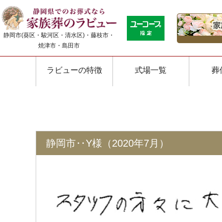
静岡市(葵区・駿河区・清水区)・藤枝市・
焼津市・島田市
ラビューの特徴
式場一覧
葬
静岡市‥Y様（2020年7月）