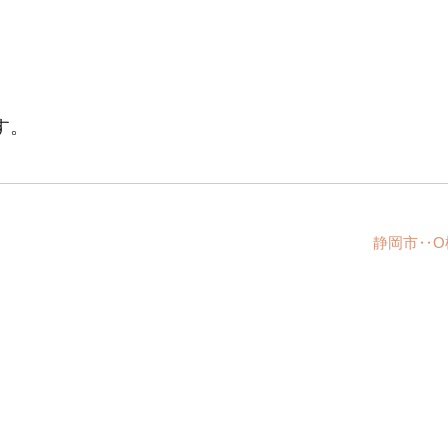
す。
静岡市‥O様