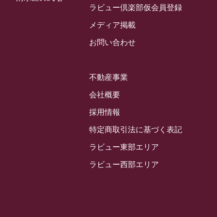
2024年3月
ラビュー倶楽部仮会員登録
お客様の声
(891)
ラビュー西焼津イベント情報
(42)
2024年2月
ラビュー静岡下島
メディア掲載
(54)
ラビュー島田六合イベント情報
(31)
2024年1月
ラビュー東静岡
お問い合わせ
(66)
ラビュー静岡籠上イベント情報
(25)
2023年12月
ラビューリビング静岡沓谷
(50)
ラビュー金谷イベント情報
(18)
2023年11月
ラビュー藤枝
不動産事業
(190)
ラビュー藤枝本町イベント情報
(18)
2023年10月
ラビュー藤枝茶町
会社概要
(89)
ラビュー草薙イベント情報
(10)
2023年9月
ラビュー島田稲荷
採用情報
(130)
ラビュー藤枝田沼イベント情報
(3)
2023年8月
ラビュー焼津石津
特定商取引法に基づく表記
(113)
2023年7月
ラビュー藤枝駅北
ラビュー東部エリア
(56)
2023年6月
ラビュー清水飯田
ラビュー西部エリア
(29)
2023年5月
ラビュー西焼津
(77)
2023年4月
ラビュー島田六合
(28)
2023年3月
ラビュー静岡籠上
(3)