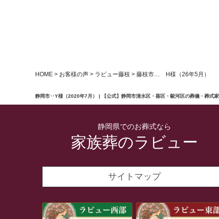
HOME
>
お客様の声
>
ラビュー藤枝
>
藤枝市… H様（26年5月）
静岡市‥Y様（2020年7月） | 【公式】静岡市清水区・葵区・駿河区の葬儀・葬式
静岡県でのお葬式なら
家族葬のラビュー
サイトマップ