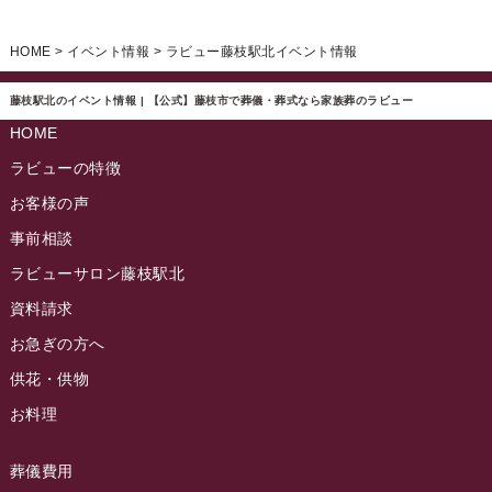
イベント情報
(224)
ラビュー清水飯田ふれ愛ブログ
(24)
2024年12月
ラビュー静岡下島イベント情報
(92)
HOME
>
イベント情報
>
ラビュー藤枝駅北イベント情報
ラビュー西焼津ふれ愛ブログ
(20)
2024年11月
ラビュー東静岡イベント情報
(90)
ラビュー島田六合ふれ愛ブログ
(5)
藤枝駅北のイベント情報 | 【公式】藤枝市で葬儀・葬式なら家族葬のラビュー
2024年10月
ラビュー島田稲荷イベント情報
(84)
HOME
ラビュー静岡籠上ふれ愛ブログ
(9)
2024年9月
ラビュー焼津石津イベント情報
(81)
ラビューの特徴
ラビュー金谷ふれ愛ブログ
(6)
2024年8月
お客様の声
ラビュー藤枝茶町イベント情報
(81)
ラビュー草薙ふれ愛ブログ
(3)
2024年7月
事前相談
ラビュー藤枝イベント情報
(83)
2024年6月
ラビューサロン藤枝駅北
ラビュー静岡沓谷イベント情報
(83)
2024年5月
資料請求
ラビュー藤枝駅北イベント情報
(71)
2024年4月
お急ぎの方へ
お葬式の豆知識
(59)
ラビュー清水飯田イベント情報
(56)
供花・供物
2024年3月
お客様の声
(891)
ラビュー西焼津イベント情報
(42)
お料理
2024年2月
ラビュー静岡下島
(54)
ラビュー島田六合イベント情報
(31)
2024年1月
ラビュー東静岡
(66)
葬儀費用
ラビュー静岡籠上イベント情報
(25)