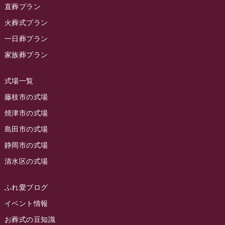
2023年12月
ラビューリビング静岡沓谷
(50)
直葬プラン
ラビュー金谷イベント情報
(18)
2023年11月
火葬式プラン
ラビュー藤枝
(190)
ラビュー藤枝本町イベント情報
(18)
一日葬プラン
2023年10月
ラビュー藤枝茶町
(89)
ラビュー草薙イベント情報
(10)
家族葬プラン
2023年9月
ラビュー島田稲荷
(130)
ラビュー藤枝田沼イベント情報
(3)
2023年8月
ラビュー焼津石津
(113)
式場一覧
2023年7月
ラビュー藤枝駅北
(56)
藤枝市の式場
2023年6月
焼津市の式場
ラビュー清水飯田
(29)
島田市の式場
2023年5月
ラビュー西焼津
(77)
静岡市の式場
2023年4月
ラビュー島田六合
(28)
清水区の式場
2023年3月
ラビュー静岡籠上
(3)
2023年2月
ラビュー金谷
(1)
ふれ愛ブログ
2023年1月
イベント情報
ラビュー藤枝本町
(7)
お葬式の豆知識
2022年12月