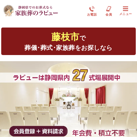
メニュー
お電話
会員
藤枝市
で
葬儀･葬式･家族葬をお探しなら