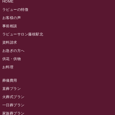
HOME
ラビュー静岡籠上ふれ愛ブログ
(9)
2024年9月
ラビュー焼津石津イベント情報
(81)
ラビューの特徴
ラビュー金谷ふれ愛ブログ
(6)
2024年8月
お客様の声
ラビュー藤枝茶町イベント情報
(81)
ラビュー草薙ふれ愛ブログ
(3)
2024年7月
事前相談
ラビュー藤枝イベント情報
(83)
2024年6月
ラビューサロン藤枝駅北
ラビュー静岡沓谷イベント情報
(83)
2024年5月
資料請求
ラビュー藤枝駅北イベント情報
(71)
2024年4月
お急ぎの方へ
お葬式の豆知識
(59)
ラビュー清水飯田イベント情報
(56)
供花・供物
2024年3月
お客様の声
(891)
ラビュー西焼津イベント情報
(42)
お料理
2024年2月
ラビュー静岡下島
(54)
ラビュー島田六合イベント情報
(31)
2024年1月
ラビュー東静岡
(66)
葬儀費用
ラビュー静岡籠上イベント情報
(25)
2023年12月
ラビューリビング静岡沓谷
(50)
直葬プラン
ラビュー金谷イベント情報
(18)
2023年11月
火葬式プラン
ラビュー藤枝
(190)
ラビュー藤枝本町イベント情報
(18)
一日葬プラン
2023年10月
ラビュー藤枝茶町
(89)
ラビュー草薙イベント情報
(10)
家族葬プラン
2023年9月