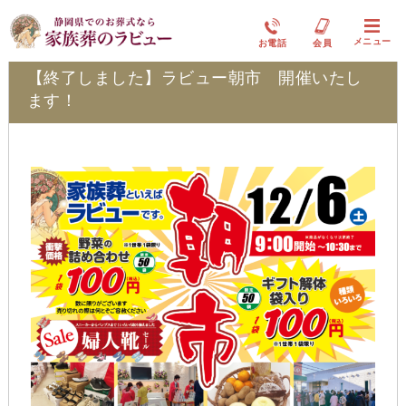
ラビュー清水飯田イベント情報
メニュー
お電話
会員
【終了しました】ラビュー朝市 開催いたし
ます！