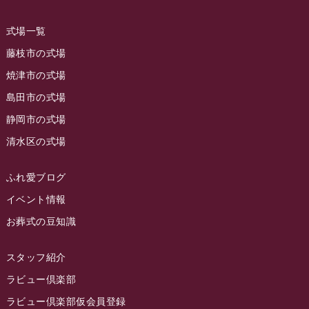
ラビュー島田稲荷
(130)
ラビュー藤枝田沼イベント情報
(3)
2023年8月
ラビュー焼津石津
(113)
式場一覧
2023年7月
ラビュー藤枝駅北
(56)
藤枝市の式場
2023年6月
焼津市の式場
ラビュー清水飯田
(29)
島田市の式場
2023年5月
ラビュー西焼津
(77)
静岡市の式場
2023年4月
ラビュー島田六合
(28)
清水区の式場
2023年3月
ラビュー静岡籠上
(3)
2023年2月
ラビュー金谷
(1)
ふれ愛ブログ
2023年1月
イベント情報
ラビュー藤枝本町
(7)
お葬式の豆知識
2022年12月
2022年11月
スタッフ紹介
2022年10月
ラビュー倶楽部
2022年9月
ラビュー倶楽部仮会員登録