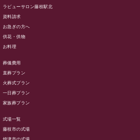
2024年6月
ラビューサロン藤枝駅北
ラビュー静岡沓谷イベント情報
(83)
2024年5月
資料請求
ラビュー藤枝駅北イベント情報
(71)
2024年4月
お急ぎの方へ
お葬式の豆知識
(59)
ラビュー清水飯田イベント情報
(56)
供花・供物
2024年3月
お客様の声
(891)
ラビュー西焼津イベント情報
(42)
お料理
2024年2月
ラビュー静岡下島
(54)
ラビュー島田六合イベント情報
(31)
2024年1月
ラビュー東静岡
(66)
葬儀費用
ラビュー静岡籠上イベント情報
(25)
2023年12月
ラビューリビング静岡沓谷
(50)
直葬プラン
ラビュー金谷イベント情報
(18)
2023年11月
火葬式プラン
ラビュー藤枝
(190)
ラビュー藤枝本町イベント情報
(18)
一日葬プラン
2023年10月
ラビュー藤枝茶町
(89)
ラビュー草薙イベント情報
(10)
家族葬プラン
2023年9月
ラビュー島田稲荷
(130)
ラビュー藤枝田沼イベント情報
(3)
2023年8月
ラビュー焼津石津
(113)
式場一覧
2023年7月
ラビュー藤枝駅北
(56)
藤枝市の式場
2023年6月
焼津市の式場
ラビュー清水飯田
(29)