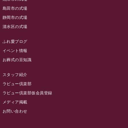
島田市の式場
2023年5月
ラビュー西焼津
(77)
静岡市の式場
2023年4月
ラビュー島田六合
(28)
清水区の式場
2023年3月
ラビュー静岡籠上
(3)
2023年2月
ラビュー金谷
(1)
ふれ愛ブログ
2023年1月
イベント情報
ラビュー藤枝本町
(7)
お葬式の豆知識
2022年12月
2022年11月
スタッフ紹介
2022年10月
ラビュー倶楽部
2022年9月
ラビュー倶楽部仮会員登録
2022年8月
メディア掲載
お問い合わせ
2022年7月
2022年6月