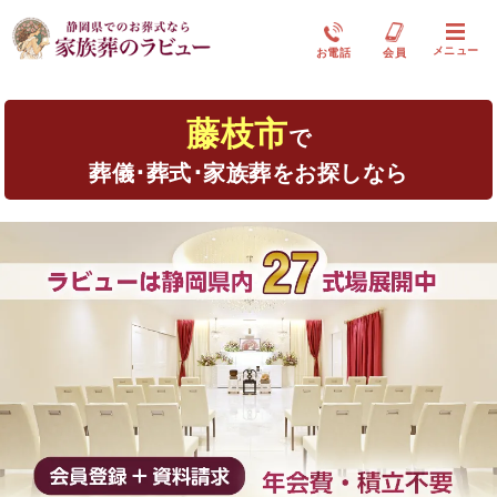
メニュー
お電話
会員
藤枝市
で
葬儀･葬式･家族葬をお探しなら