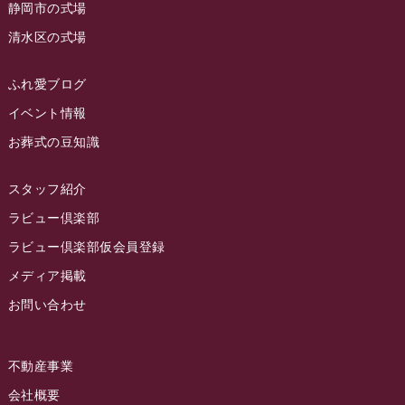
静岡市の式場
2023年4月
ラビュー島田六合
(28)
清水区の式場
2023年3月
ラビュー静岡籠上
(3)
2023年2月
ラビュー金谷
(1)
ふれ愛ブログ
2023年1月
イベント情報
ラビュー藤枝本町
(7)
お葬式の豆知識
2022年12月
2022年11月
スタッフ紹介
2022年10月
ラビュー倶楽部
2022年9月
ラビュー倶楽部仮会員登録
2022年8月
メディア掲載
お問い合わせ
2022年7月
2022年6月
不動産事業
2022年5月
会社概要
2022年4月