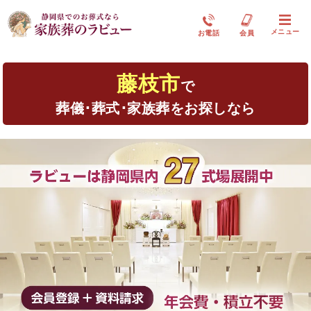
メニュー
お電話
会員
藤枝市
で
葬儀･葬式･家族葬をお探しなら