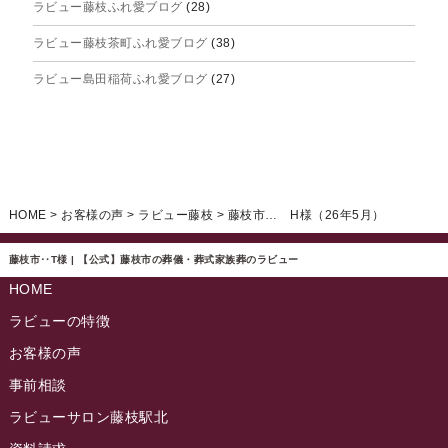
ラビュー藤枝ふれ愛ブログ
(28)
2025年5月
ラビュー藤枝茶町ふれ愛ブログ
(38)
2025年4月
ラビュー島田稲荷ふれ愛ブログ
(27)
2025年3月
ラビュー焼津石津ふれ愛ブログ
(23)
2025年2月
ラビュー藤枝駅北ふれ愛ブログ
(9)
2025年1月
イベント情報
(224)
ラビュー清水飯田ふれ愛ブログ
(24)
2024年12月
ラビュー静岡下島イベント情報
(92)
HOME
>
お客様の声
>
ラビュー藤枝
>
藤枝市… H様（26年5月）
ラビュー西焼津ふれ愛ブログ
(20)
2024年11月
ラビュー東静岡イベント情報
(90)
ラビュー島田六合ふれ愛ブログ
(5)
藤枝市‥T様 | 【公式】藤枝市の葬儀・葬式家族葬のラビュー
2024年10月
ラビュー島田稲荷イベント情報
(84)
HOME
ラビュー静岡籠上ふれ愛ブログ
(9)
2024年9月
ラビュー焼津石津イベント情報
(81)
ラビューの特徴
ラビュー金谷ふれ愛ブログ
(6)
2024年8月
お客様の声
ラビュー藤枝茶町イベント情報
(81)
ラビュー草薙ふれ愛ブログ
(3)
2024年7月
事前相談
ラビュー藤枝イベント情報
(83)
2024年6月
ラビューサロン藤枝駅北
ラビュー静岡沓谷イベント情報
(83)
2024年5月