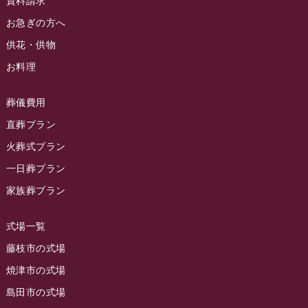
資料請求
ラビュー藤枝駅北イベント情報
(71)
2024年4月
お急ぎの方へ
お葬式の豆知識
(59)
ラビュー清水飯田イベント情報
(56)
供花・供物
2024年3月
お客様の声
(891)
ラビュー西焼津イベント情報
(42)
お料理
2024年2月
ラビュー静岡下島
(54)
ラビュー島田六合イベント情報
(31)
2024年1月
ラビュー東静岡
(66)
葬儀費用
ラビュー静岡籠上イベント情報
(25)
2023年12月
ラビューリビング静岡沓谷
(50)
直葬プラン
ラビュー金谷イベント情報
(18)
2023年11月
火葬式プラン
ラビュー藤枝
(190)
ラビュー藤枝本町イベント情報
(18)
一日葬プラン
2023年10月
ラビュー藤枝茶町
(89)
ラビュー草薙イベント情報
(10)
家族葬プラン
2023年9月
ラビュー島田稲荷
(130)
ラビュー藤枝田沼イベント情報
(3)
2023年8月
ラビュー焼津石津
(113)
式場一覧
2023年7月
ラビュー藤枝駅北
(56)
藤枝市の式場
2023年6月
焼津市の式場
ラビュー清水飯田
(29)
島田市の式場
2023年5月
ラビュー西焼津
(77)