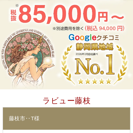
ラビュー藤枝
藤枝市‥T様